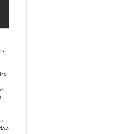
es
a
tro
os
s
n
da a