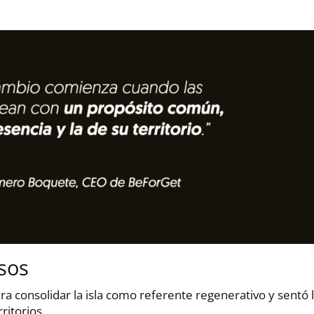
sos
 consolidar la isla como referente regenerativo y sentó 
ritorios.