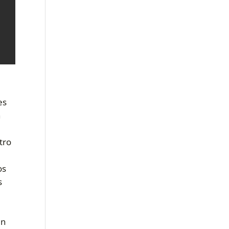
es
a
tro
os
s
n