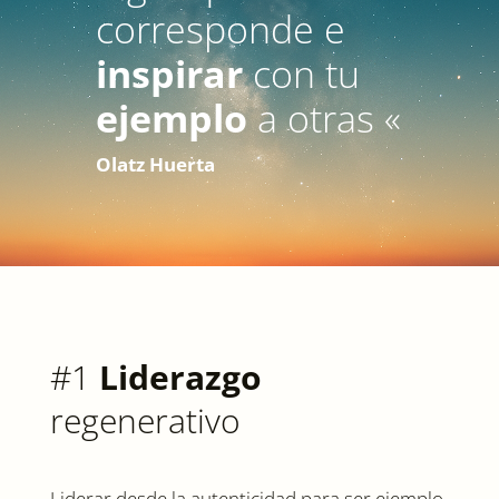
corresponde e
inspirar
con tu
ejemplo
a otras «
Olatz Huerta
#1
Liderazgo
regenerativo
Liderar desde la autenticidad para ser ejemplo.