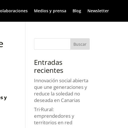
olaboraciones
Medios y prensa
Blog
Newsletter
e
Entradas
recientes
Innovación social abierta
que une generaciones y
reduce la soledad no
s y
deseada en Canarias
Tri·Rural:
emprendedores y
territorios en red