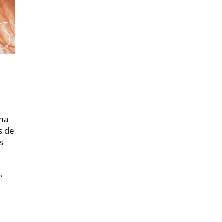
ama
s de
s
,