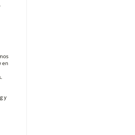
.
imos
w en
.
g y